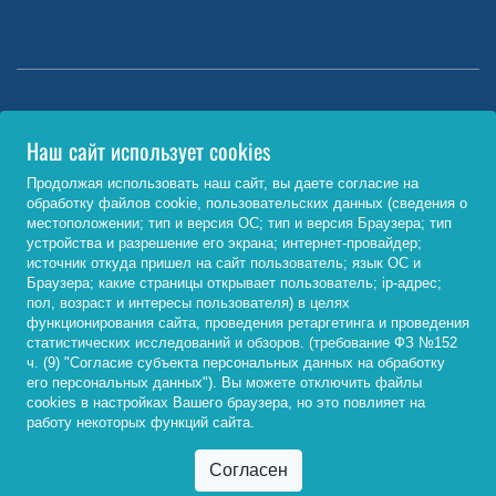
Министерство науки и высшего образования РФ
Наш сайт использует cookies
http://www.minobrnauki.gov.ru/
Продолжая использовать наш сайт, вы даете согласие на
обработку файлов cookie, пользовательских данных (сведения о
Министерство просвещения РФ
местоположении; тип и версия ОС; тип и версия Браузера; тип
устройства и разрешение его экрана; интернет-провайдер;
https://edu.gov.ru/
источник откуда пришел на сайт пользователь; язык ОС и
Браузера; какие страницы открывает пользователь; ip-адрес;
Федеральный портал «Российское образование»
пол, возраст и интересы пользователя) в целях
функционирования сайта, проведения ретаргетинга и проведения
http://www.edu.ru/
статистических исследований и обзоров. (требование ФЗ №152
ч. (9) "Согласие субъекта персональных данных на обработку
его персональных данных"). Вы можете отключить файлы
cookies в настройках Вашего браузера, но это повлияет на
© 2026, ФГБОУ ВО «Байкальский государственный
работу некоторых функций сайта.
университет»