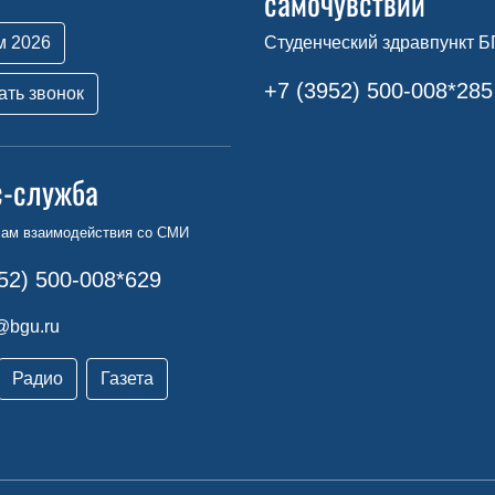
самочувствии
м 2026
Студенческий здравпункт Б
+7 (3952) 500-008*285
ать звонок
с-служба
сам взаимодействия со СМИ
52) 500-008*629
@bgu.ru
Радио
Газета