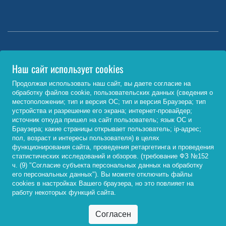
Министерство науки и высшего образования РФ
Наш сайт использует cookies
http://www.minobrnauki.gov.ru/
Продолжая использовать наш сайт, вы даете согласие на
обработку файлов cookie, пользовательских данных (сведения о
Министерство просвещения РФ
местоположении; тип и версия ОС; тип и версия Браузера; тип
устройства и разрешение его экрана; интернет-провайдер;
https://edu.gov.ru/
источник откуда пришел на сайт пользователь; язык ОС и
Браузера; какие страницы открывает пользователь; ip-адрес;
Федеральный портал «Российское образование»
пол, возраст и интересы пользователя) в целях
функционирования сайта, проведения ретаргетинга и проведения
http://www.edu.ru/
статистических исследований и обзоров. (требование ФЗ №152
ч. (9) "Согласие субъекта персональных данных на обработку
его персональных данных"). Вы можете отключить файлы
cookies в настройках Вашего браузера, но это повлияет на
© 2026, ФГБОУ ВО «Байкальский государственный
работу некоторых функций сайта.
университет»