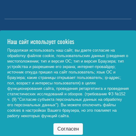
Министерство науки и высшего образования РФ
Наш сайт использует cookies
http://www.minobrnauki.gov.ru/
Продолжая использовать наш сайт, вы даете согласие на
обработку файлов cookie, пользовательских данных (сведения о
Министерство просвещения РФ
местоположении; тип и версия ОС; тип и версия Браузера; тип
устройства и разрешение его экрана; интернет-провайдер;
https://edu.gov.ru/
источник откуда пришел на сайт пользователь; язык ОС и
Браузера; какие страницы открывает пользователь; ip-адрес;
Федеральный портал «Российское образование»
пол, возраст и интересы пользователя) в целях
функционирования сайта, проведения ретаргетинга и проведения
http://www.edu.ru/
статистических исследований и обзоров. (требование ФЗ №152
ч. (9) "Согласие субъекта персональных данных на обработку
его персональных данных"). Вы можете отключить файлы
cookies в настройках Вашего браузера, но это повлияет на
© 2026, ФГБОУ ВО «Байкальский государственный
работу некоторых функций сайта.
университет»