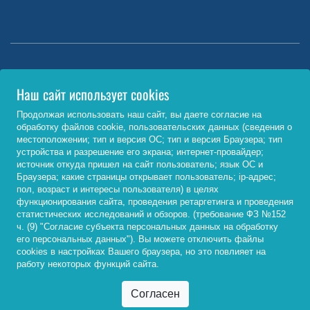
Министерство науки и высшего образования РФ
Наш сайт использует cookies
http://www.minobrnauki.gov.ru/
Продолжая использовать наш сайт, вы даете согласие на
обработку файлов cookie, пользовательских данных (сведения о
Министерство просвещения РФ
местоположении; тип и версия ОС; тип и версия Браузера; тип
устройства и разрешение его экрана; интернет-провайдер;
https://edu.gov.ru/
источник откуда пришел на сайт пользователь; язык ОС и
Браузера; какие страницы открывает пользователь; ip-адрес;
Федеральный портал «Российское образование»
пол, возраст и интересы пользователя) в целях
функционирования сайта, проведения ретаргетинга и проведения
http://www.edu.ru/
статистических исследований и обзоров. (требование ФЗ №152
ч. (9) "Согласие субъекта персональных данных на обработку
его персональных данных"). Вы можете отключить файлы
cookies в настройках Вашего браузера, но это повлияет на
© 2026, ФГБОУ ВО «Байкальский государственный
работу некоторых функций сайта.
университет»