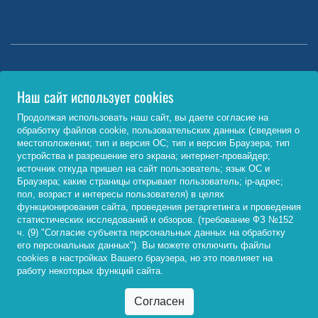
Министерство науки и высшего образования РФ
Наш сайт использует cookies
http://www.minobrnauki.gov.ru/
Продолжая использовать наш сайт, вы даете согласие на
обработку файлов cookie, пользовательских данных (сведения о
Министерство просвещения РФ
местоположении; тип и версия ОС; тип и версия Браузера; тип
устройства и разрешение его экрана; интернет-провайдер;
https://edu.gov.ru/
источник откуда пришел на сайт пользователь; язык ОС и
Браузера; какие страницы открывает пользователь; ip-адрес;
Федеральный портал «Российское образование»
пол, возраст и интересы пользователя) в целях
функционирования сайта, проведения ретаргетинга и проведения
http://www.edu.ru/
статистических исследований и обзоров. (требование ФЗ №152
ч. (9) "Согласие субъекта персональных данных на обработку
его персональных данных"). Вы можете отключить файлы
cookies в настройках Вашего браузера, но это повлияет на
© 2026, ФГБОУ ВО «Байкальский государственный
работу некоторых функций сайта.
университет»