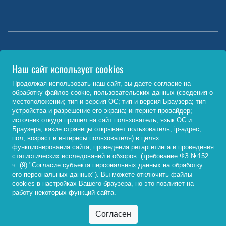
Министерство науки и высшего образования РФ
Наш сайт использует cookies
http://www.minobrnauki.gov.ru/
Продолжая использовать наш сайт, вы даете согласие на
обработку файлов cookie, пользовательских данных (сведения о
Министерство просвещения РФ
местоположении; тип и версия ОС; тип и версия Браузера; тип
устройства и разрешение его экрана; интернет-провайдер;
https://edu.gov.ru/
источник откуда пришел на сайт пользователь; язык ОС и
Браузера; какие страницы открывает пользователь; ip-адрес;
Федеральный портал «Российское образование»
пол, возраст и интересы пользователя) в целях
функционирования сайта, проведения ретаргетинга и проведения
http://www.edu.ru/
статистических исследований и обзоров. (требование ФЗ №152
ч. (9) "Согласие субъекта персональных данных на обработку
его персональных данных"). Вы можете отключить файлы
cookies в настройках Вашего браузера, но это повлияет на
© 2026, ФГБОУ ВО «Байкальский государственный
работу некоторых функций сайта.
университет»