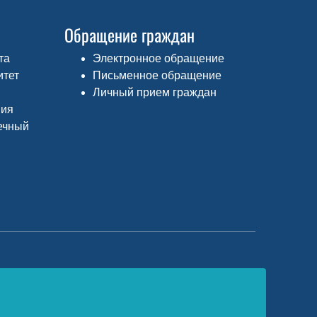
Обращение граждан
та
Электронное обращение
итет
Письменное обращение
Личный прием граждан
ния
ечный
едеральный портал «Российское
бразование»