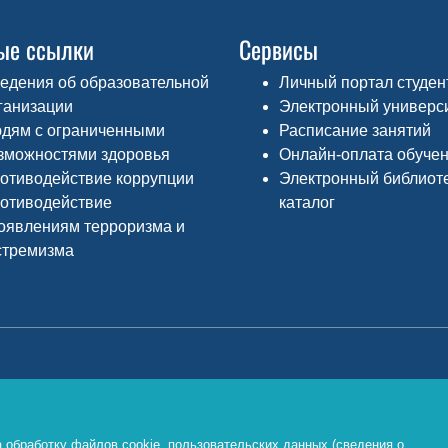
ые ссылки
Сервисы
едения об образовательной
Личный портал студен
ганизации
Электронный универс
дям с ограниченными
Расписание занятий
зможностями здоровья
Онлайн-оплата обуче
отиводействие коррупции
Электронный библиот
отиводействие
каталог
оявлениям терроризма и
стремизма
Министерство просвещения РФ
Ф
о
https://edu.gov.ru/
 обработку файлов cookie, пользовательских данных (сведения о