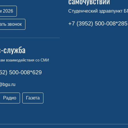
самочувствии
м 2026
Студенческий здравпункт Б
+7 (3952) 500-008*285
ать звонок
с-служба
сам взаимодействия со СМИ
52) 500-008*629
@bgu.ru
Радио
Газета