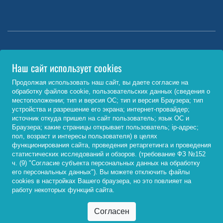
Министерство науки и высшего образования РФ
Наш сайт использует cookies
http://www.minobrnauki.gov.ru/
Продолжая использовать наш сайт, вы даете согласие на
обработку файлов cookie, пользовательских данных (сведения о
Министерство просвещения РФ
местоположении; тип и версия ОС; тип и версия Браузера; тип
устройства и разрешение его экрана; интернет-провайдер;
https://edu.gov.ru/
источник откуда пришел на сайт пользователь; язык ОС и
Браузера; какие страницы открывает пользователь; ip-адрес;
Федеральный портал «Российское образование»
пол, возраст и интересы пользователя) в целях
функционирования сайта, проведения ретаргетинга и проведения
http://www.edu.ru/
статистических исследований и обзоров. (требование ФЗ №152
ч. (9) "Согласие субъекта персональных данных на обработку
его персональных данных"). Вы можете отключить файлы
cookies в настройках Вашего браузера, но это повлияет на
© 2026, ФГБОУ ВО «Байкальский государственный
работу некоторых функций сайта.
университет»