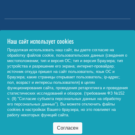
Министерство науки и высшего образования РФ
Наш сайт использует cookies
http://www.minobrnauki.gov.ru/
Продолжая использовать наш сайт, вы даете согласие на
обработку файлов cookie, пользовательских данных (сведения о
Министерство просвещения РФ
местоположении; тип и версия ОС; тип и версия Браузера; тип
устройства и разрешение его экрана; интернет-провайдер;
https://edu.gov.ru/
источник откуда пришел на сайт пользователь; язык ОС и
Браузера; какие страницы открывает пользователь; ip-адрес;
Федеральный портал «Российское образование»
пол, возраст и интересы пользователя) в целях
функционирования сайта, проведения ретаргетинга и проведения
http://www.edu.ru/
статистических исследований и обзоров. (требование ФЗ №152
ч. (9) "Согласие субъекта персональных данных на обработку
его персональных данных"). Вы можете отключить файлы
cookies в настройках Вашего браузера, но это повлияет на
© 2026, ФГБОУ ВО «Байкальский государственный
работу некоторых функций сайта.
университет»