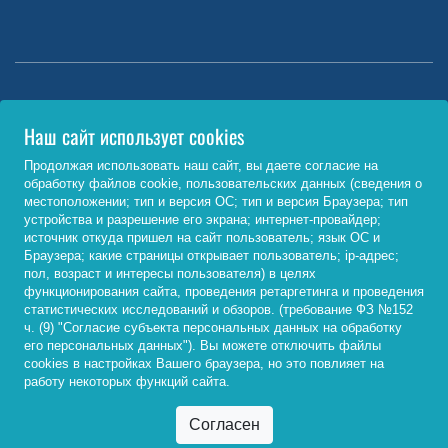
Министерство науки и высшего образования РФ
Наш сайт использует cookies
http://www.minobrnauki.gov.ru/
Продолжая использовать наш сайт, вы даете согласие на
обработку файлов cookie, пользовательских данных (сведения о
Министерство просвещения РФ
местоположении; тип и версия ОС; тип и версия Браузера; тип
устройства и разрешение его экрана; интернет-провайдер;
https://edu.gov.ru/
источник откуда пришел на сайт пользователь; язык ОС и
Браузера; какие страницы открывает пользователь; ip-адрес;
Федеральный портал «Российское образование»
пол, возраст и интересы пользователя) в целях
функционирования сайта, проведения ретаргетинга и проведения
http://www.edu.ru/
статистических исследований и обзоров. (требование ФЗ №152
ч. (9) "Согласие субъекта персональных данных на обработку
его персональных данных"). Вы можете отключить файлы
cookies в настройках Вашего браузера, но это повлияет на
© 2026, ФГБОУ ВО «Байкальский государственный
работу некоторых функций сайта.
университет»