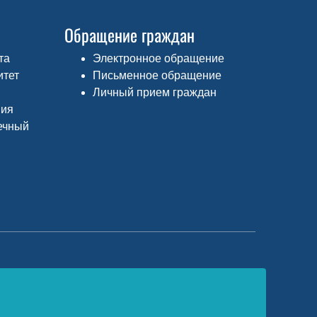
Обращение граждан
та
Электронное обращение
итет
Письменное обращение
Личный прием граждан
ния
ечный
едеральный портал «Российское
бразование»