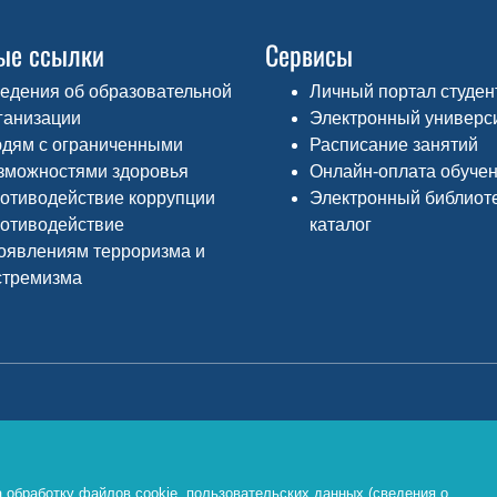
ые ссылки
Сервисы
едения об образовательной
Личный портал студен
ганизации
Электронный универс
дям с ограниченными
Расписание занятий
зможностями здоровья
Онлайн-оплата обуче
отиводействие коррупции
Электронный библиот
отиводействие
каталог
оявлениям терроризма и
стремизма
Министерство просвещения РФ
Ф
о
https://edu.gov.ru/
 обработку файлов cookie, пользовательских данных (сведения о