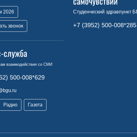
самочувствии
м 2026
Студенческий здравпункт Б
+7 (3952) 500-008*285
ать звонок
с-служба
сам взаимодействия со СМИ
52) 500-008*629
@bgu.ru
Радио
Газета