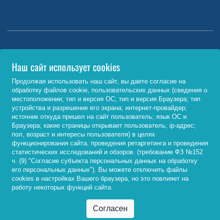
Министерство науки и высшего образования РФ
Наш сайт использует cookies
http://www.minobrnauki.gov.ru/
Продолжая использовать наш сайт, вы даете согласие на
обработку файлов cookie, пользовательских данных (сведения о
Министерство просвещения РФ
местоположении; тип и версия ОС; тип и версия Браузера; тип
устройства и разрешение его экрана; интернет-провайдер;
https://edu.gov.ru/
источник откуда пришел на сайт пользователь; язык ОС и
Браузера; какие страницы открывает пользователь; ip-адрес;
Федеральный портал «Российское образование»
пол, возраст и интересы пользователя) в целях
функционирования сайта, проведения ретаргетинга и проведения
http://www.edu.ru/
статистических исследований и обзоров. (требование ФЗ №152
ч. (9) "Согласие субъекта персональных данных на обработку
его персональных данных"). Вы можете отключить файлы
cookies в настройках Вашего браузера, но это повлияет на
© 2026, ФГБОУ ВО «Байкальский государственный
работу некоторых функций сайта.
университет»