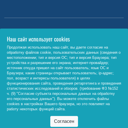
Министерство науки и высшего образования РФ
Наш сайт использует cookies
http://www.minobrnauki.gov.ru/
Продолжая использовать наш сайт, вы даете согласие на
обработку файлов cookie, пользовательских данных (сведения о
Министерство просвещения РФ
местоположении; тип и версия ОС; тип и версия Браузера; тип
устройства и разрешение его экрана; интернет-провайдер;
https://edu.gov.ru/
источник откуда пришел на сайт пользователь; язык ОС и
Браузера; какие страницы открывает пользователь; ip-адрес;
Федеральный портал «Российское образование»
пол, возраст и интересы пользователя) в целях
функционирования сайта, проведения ретаргетинга и проведения
http://www.edu.ru/
статистических исследований и обзоров. (требование ФЗ №152
ч. (9) "Согласие субъекта персональных данных на обработку
его персональных данных"). Вы можете отключить файлы
cookies в настройках Вашего браузера, но это повлияет на
© 2026, ФГБОУ ВО «Байкальский государственный
работу некоторых функций сайта.
университет»