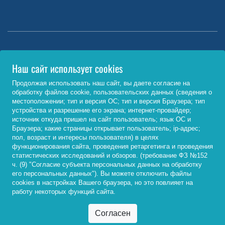
Министерство науки и высшего образования РФ
Наш сайт использует cookies
http://www.minobrnauki.gov.ru/
Продолжая использовать наш сайт, вы даете согласие на
обработку файлов cookie, пользовательских данных (сведения о
Министерство просвещения РФ
местоположении; тип и версия ОС; тип и версия Браузера; тип
устройства и разрешение его экрана; интернет-провайдер;
https://edu.gov.ru/
источник откуда пришел на сайт пользователь; язык ОС и
Браузера; какие страницы открывает пользователь; ip-адрес;
Федеральный портал «Российское образование»
пол, возраст и интересы пользователя) в целях
функционирования сайта, проведения ретаргетинга и проведения
http://www.edu.ru/
статистических исследований и обзоров. (требование ФЗ №152
ч. (9) "Согласие субъекта персональных данных на обработку
его персональных данных"). Вы можете отключить файлы
cookies в настройках Вашего браузера, но это повлияет на
© 2026, ФГБОУ ВО «Байкальский государственный
работу некоторых функций сайта.
университет»