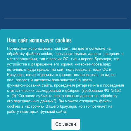
Министерство науки и высшего образования РФ
Наш сайт использует cookies
http://www.minobrnauki.gov.ru/
Продолжая использовать наш сайт, вы даете согласие на
обработку файлов cookie, пользовательских данных (сведения о
Министерство просвещения РФ
местоположении; тип и версия ОС; тип и версия Браузера; тип
устройства и разрешение его экрана; интернет-провайдер;
https://edu.gov.ru/
источник откуда пришел на сайт пользователь; язык ОС и
Браузера; какие страницы открывает пользователь; ip-адрес;
Федеральный портал «Российское образование»
пол, возраст и интересы пользователя) в целях
функционирования сайта, проведения ретаргетинга и проведения
http://www.edu.ru/
статистических исследований и обзоров. (требование ФЗ №152
ч. (9) "Согласие субъекта персональных данных на обработку
его персональных данных"). Вы можете отключить файлы
cookies в настройках Вашего браузера, но это повлияет на
© 2026, ФГБОУ ВО «Байкальский государственный
работу некоторых функций сайта.
университет»