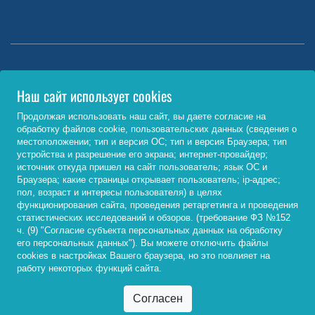
Министерство науки и высшего образования РФ
Наш сайт использует cookies
http://www.minobrnauki.gov.ru/
Продолжая использовать наш сайт, вы даете согласие на
обработку файлов cookie, пользовательских данных (сведения о
Министерство просвещения РФ
местоположении; тип и версия ОС; тип и версия Браузера; тип
устройства и разрешение его экрана; интернет-провайдер;
https://edu.gov.ru/
источник откуда пришел на сайт пользователь; язык ОС и
Браузера; какие страницы открывает пользователь; ip-адрес;
Федеральный портал «Российское образование»
пол, возраст и интересы пользователя) в целях
функционирования сайта, проведения ретаргетинга и проведения
http://www.edu.ru/
статистических исследований и обзоров. (требование ФЗ №152
ч. (9) "Согласие субъекта персональных данных на обработку
его персональных данных"). Вы можете отключить файлы
cookies в настройках Вашего браузера, но это повлияет на
© 2026, ФГБОУ ВО «Байкальский государственный
работу некоторых функций сайта.
университет»