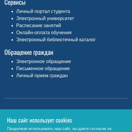
Сервисы
Личный портал студента
Электронный университет
Расписание занятий
Онлайн-оплата обучения
Электронный библиотечный каталог
Обращение граждан
Электронное обращение
Письменное обращение
Личный прием граждан
Министерство науки и высшего образования РФ
Наш сайт использует cookies
http://www.minobrnauki.gov.ru/
Продолжая использовать наш сайт, вы даете согласие на