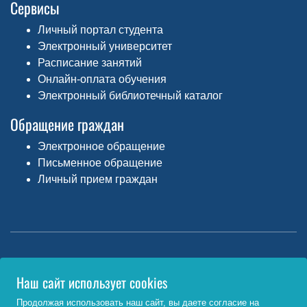
Сервисы
Личный портал студента
Электронный университет
Расписание занятий
Онлайн-оплата обучения
Электронный библиотечный каталог
Обращение граждан
Электронное обращение
Письменное обращение
Личный прием граждан
Министерство науки и высшего образования РФ
Наш сайт использует cookies
http://www.minobrnauki.gov.ru/
Продолжая использовать наш сайт, вы даете согласие на