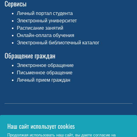
Сервисы
Личный портал студента
Электронный университет
Расписание занятий
Онлайн-оплата обучения
Электронный библиотечный каталог
Обращение граждан
Электронное обращение
Письменное обращение
Личный прием граждан
Министерство науки и высшего образования РФ
Наш сайт использует cookies
http://www.minobrnauki.gov.ru/
Продолжая использовать наш сайт, вы даете согласие на