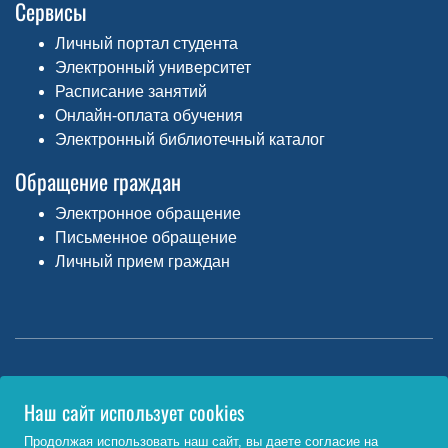
Сервисы
Личный портал студента
Электронный университет
Расписание занятий
Онлайн-оплата обучения
Электронный библиотечный каталог
Обращение граждан
Электронное обращение
Письменное обращение
Личный прием граждан
Министерство науки и высшего образования РФ
Наш сайт использует cookies
http://www.minobrnauki.gov.ru/
Продолжая использовать наш сайт, вы даете согласие на