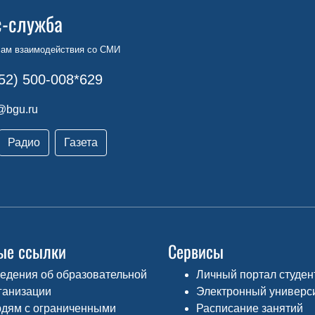
с-служба
сам взаимодействия со СМИ
52) 500-008*629
@bgu.ru
Радио
Газета
ые ссылки
Сервисы
едения об образовательной
Личный портал студен
ганизации
Электронный универс
дям с ограниченными
Расписание занятий