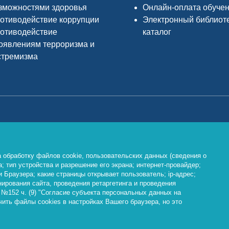
зможностями здоровья
Онлайн-оплата обуче
отиводействие коррупции
Электронный библиот
отиводействие
каталог
оявлениям терроризма и
стремизма
Министерство просвещения РФ
Ф
о
https://edu.gov.ru/
 обработку файлов cookie, пользовательских данных (сведения о
h
; тип устройства и разрешение его экрана; интернет-провайдер;
 Браузера; какие страницы открывает пользователь; ip-адрес;
нирования сайта, проведения ретаргетинга и проведения
 №152 ч. (9) "Согласие субъекта персональных данных на
2026, ФГБОУ ВО «Байкальский государственный университ
ить файлы cookies в настройках Вашего браузера, но это