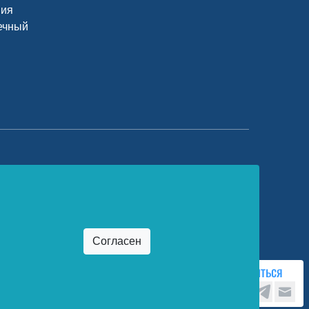
ния
ечный
едеральный портал «Российское
бразование»
ttp://www.edu.ru/
ет»
Поделиться