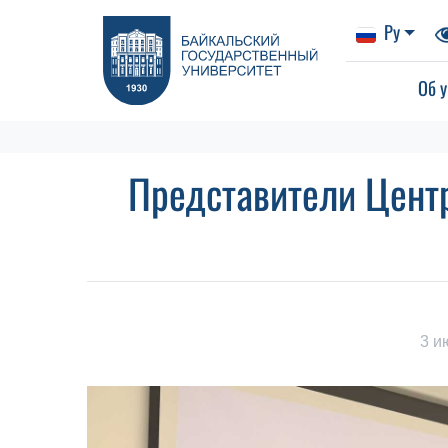
Ру
Об у
Представители Цент
3 и