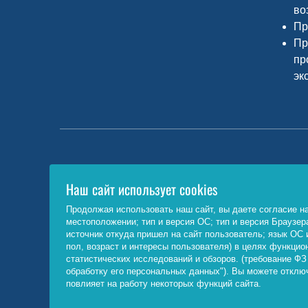
во
Пр
Пр
пр
эк
Министерство науки и высшего
Наш сайт использует cookies
образования РФ
Продолжая использовать наш сайт, вы даете согласие на
http://www.minobrnauki.gov.ru/
местоположении; тип и версия ОС; тип и версия Браузера
источник откуда пришел на сайт пользователь; язык ОС и
пол, возраст и интересы пользователя) в целях функцио
статистических исследований и обзоров. (требование ФЗ
© 
обработку его персональных данных"). Вы можете отключ
повлияет на работу некоторых функций сайта.