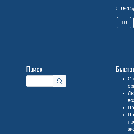
010944
ТВ
Поиск
Быстр
Св
ор
Лю
во
Пр
Пр
пр
эк