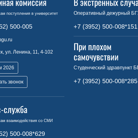
мная комиссия
В экстренных случ
Оперативный дежурный БГ
ам поступления в университет
52) 500-005
+7 (3952) 500-008*151
gu.ru
При плохом
ск, ул. Ленина, 11, 4-102
самочувствии
м 2026
Студенческий здравпункт Б
+7 (3952) 500-008*285
ать звонок
с-служба
сам взаимодействия со СМИ
52) 500-008*629