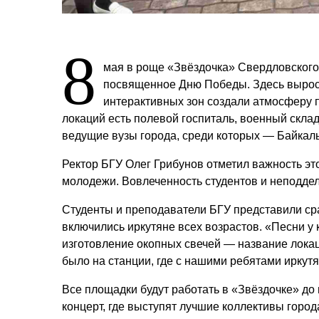
8
мая в роще «Звёздочка» Свердловского
посвященное Дню Победы. Здесь вырос
интерактивных зон создали атмосферу п
локаций есть полевой госпиталь, военный скла
ведущие вузы города, среди которых — Байкаль
Ректор БГУ Олег Грибунов отметил важность это
молодежи. Вовлеченность студентов и неподдел
Студенты и преподаватели БГУ представили сра
включились иркутяне всех возрастов. «Песни у 
изготовление окопных свечей — название лока
было на станции, где с нашими ребятами иркут
Все площадки будут работать в «Звёздочке» до
концерт, где выступят лучшие коллективы город