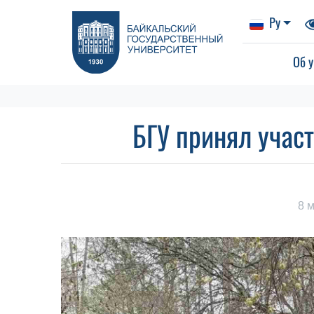
Ру
Об у
БГУ принял учас
8 м