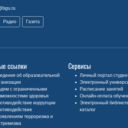
@bgu.ru
Радио
Газета
ые ссылки
Сервисы
едения об образовательной
Личный портал студен
ганизации
Электронный универс
дям с ограниченными
Расписание занятий
зможностями здоровья
Онлайн-оплата обуче
отиводействие коррупции
Электронный библиот
отиводействие
каталог
оявлениям терроризма и
стремизма