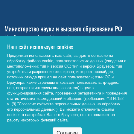
Министерство науки и высшего образования РФ
http://www.minobrnauki.gov.ru/
Наш сайт использует cookies
Министерство просвещения РФ
Продолжая использовать наш сайт, вы даете согласие на
https://edu.gov.ru/
обработку файлов cookie, пользовательских данных (сведения о
местоположении; тип и версия ОС; тип и версия Браузера; тип
Федеральный портал «Российское образование»
устройства и разрешение его экрана; интернет-провайдер;
источник откуда пришел на сайт пользователь; язык ОС и
http://www.edu.ru/
Браузера; какие страницы открывает пользователь; ip-адрес;
пол, возраст и интересы пользователя) в целях
функционирования сайта, проведения ретаргетинга и проведения
статистических исследований и обзоров. (требование ФЗ №152
© 2026, ФГБОУ ВО «Байкальский государственный
ч. (9) "Согласие субъекта персональных данных на обработку
университет»
его персональных данных"). Вы можете отключить файлы
cookies в настройках Вашего браузера, но это повлияет на
работу некоторых функций сайта.