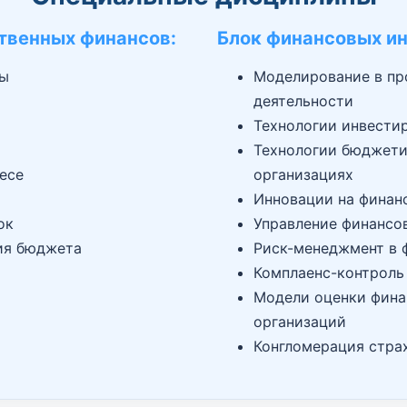
твенных финансов:
Блок финансовых ин
сы
Моделирование в пр
деятельности
Технологии инвести
Технологии бюджети
есе
организациях
Инновации на финан
ок
Управление финансо
ия бюджета
Риск-менеджмент в 
Комплаенс-контроль
Модели оценки фина
организаций
Конгломерация страх