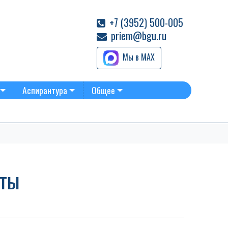
+7 (3952) 500-005
priem@bgu.ru
Мы в MAX
Аспирантура
Общее
уты