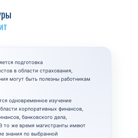
уры
ит
яется подготовка
тов в области страхования,
ания могут быть полезны работникам
тся одновременное изучение
бласти корпоративных финансов,
нансов, банковского дела,
 В то же время магистранты имеют
ие знания по выбранной