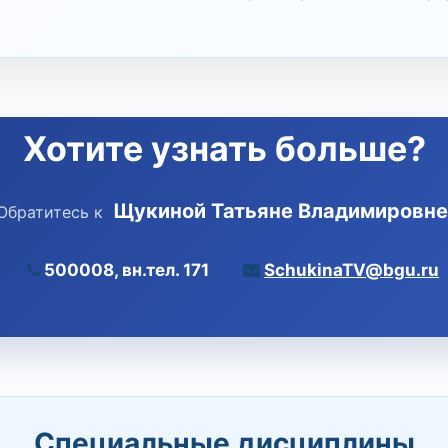
Хотите узнать больше?
Щукиной Татьяне Владимировне
Обратитесь к
500008, вн.тел. 171
SchukinaTV@bgu.ru
Специальные дисциплины